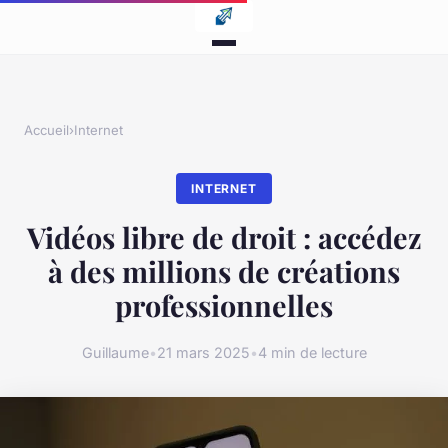
Accueil
›
Internet
INTERNET
Vidéos libre de droit : accédez
à des millions de créations
professionnelles
Guillaume
•
21 mars 2025
•
4 min de lecture