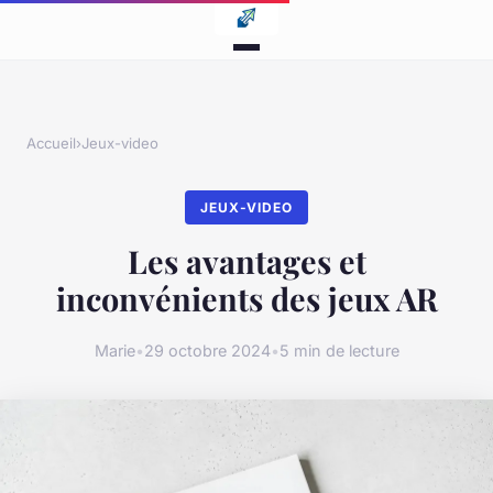
Accueil
›
Jeux-video
JEUX-VIDEO
Les avantages et
inconvénients des jeux AR
Marie
•
29 octobre 2024
•
5 min de lecture