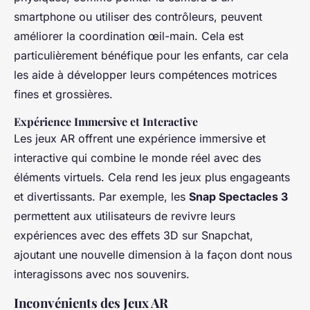
smartphone ou utiliser des contrôleurs, peuvent
améliorer la coordination œil-main. Cela est
particulièrement bénéfique pour les enfants, car cela
les aide à développer leurs compétences motrices
fines et grossières.
Expérience Immersive et Interactive
Les jeux AR offrent une expérience immersive et
interactive qui combine le monde réel avec des
éléments virtuels. Cela rend les jeux plus engageants
et divertissants. Par exemple, les
Snap Spectacles 3
permettent aux utilisateurs de revivre leurs
expériences avec des effets 3D sur Snapchat,
ajoutant une nouvelle dimension à la façon dont nous
interagissons avec nos souvenirs.
Inconvénients des Jeux AR