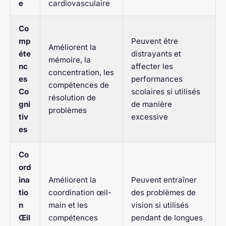
e
cardiovasculaire
Co
mp
Peuvent être
Améliorent la
éte
distrayants et
mémoire, la
nc
affecter les
concentration, les
es
performances
compétences de
Co
scolaires si utilisés
résolution de
gni
de manière
problèmes
tiv
excessive
es
Co
ord
ina
Améliorent la
Peuvent entraîner
tio
coordination œil-
des problèmes de
n
main et les
vision si utilisés
Œil
compétences
pendant de longues