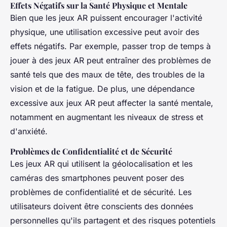
Effets Négatifs sur la Santé Physique et Mentale
Bien que les jeux AR puissent encourager l'activité
physique, une utilisation excessive peut avoir des
effets négatifs. Par exemple, passer trop de temps à
jouer à des jeux AR peut entraîner des problèmes de
santé tels que des maux de tête, des troubles de la
vision et de la fatigue. De plus, une dépendance
excessive aux jeux AR peut affecter la santé mentale,
notamment en augmentant les niveaux de stress et
d'anxiété.
Problèmes de Confidentialité et de Sécurité
Les jeux AR qui utilisent la géolocalisation et les
caméras des smartphones peuvent poser des
problèmes de confidentialité et de sécurité. Les
utilisateurs doivent être conscients des données
personnelles qu'ils partagent et des risques potentiels