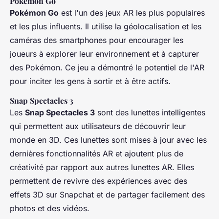
Pokémon Go
Pokémon Go
est l'un des jeux AR les plus populaires
et les plus influents. Il utilise la géolocalisation et les
caméras des smartphones pour encourager les
joueurs à explorer leur environnement et à capturer
des Pokémon. Ce jeu a démontré le potentiel de l'AR
pour inciter les gens à sortir et à être actifs.
Snap Spectacles 3
Les
Snap Spectacles 3
sont des lunettes intelligentes
qui permettent aux utilisateurs de découvrir leur
monde en 3D. Ces lunettes sont mises à jour avec les
dernières fonctionnalités AR et ajoutent plus de
créativité par rapport aux autres lunettes AR. Elles
permettent de revivre des expériences avec des
effets 3D sur Snapchat et de partager facilement des
photos et des vidéos.