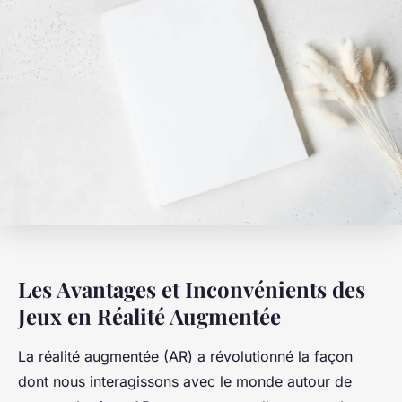
Les Avantages et Inconvénients des
Jeux en Réalité Augmentée
La réalité augmentée (AR) a révolutionné la façon
dont nous interagissons avec le monde autour de