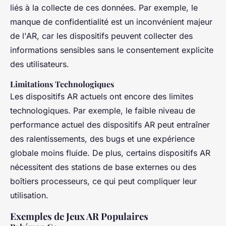
liés à la collecte de ces données. Par exemple, le
manque de confidentialité est un inconvénient majeur
de l'AR, car les dispositifs peuvent collecter des
informations sensibles sans le consentement explicite
des utilisateurs.
Limitations Technologiques
Les dispositifs AR actuels ont encore des limites
technologiques. Par exemple, le faible niveau de
performance actuel des dispositifs AR peut entraîner
des ralentissements, des bugs et une expérience
globale moins fluide. De plus, certains dispositifs AR
nécessitent des stations de base externes ou des
boîtiers processeurs, ce qui peut compliquer leur
utilisation.
Exemples de Jeux AR Populaires