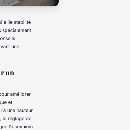
allie stabilité
s spécialement
conseils
rvant une
ur un
pour améliorer
que et
il à une hauteur
s, le réglage de
 que l’aluminium