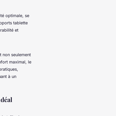
ité optimale, se
ports tablette
abilité et
nt non seulement
nfort maximal, le
pratiques,
uant à un
idéal