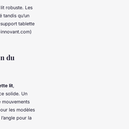
 lit robuste. Les
é tandis qu’un
 support tablette
-innovant.com)
on du
tte lit
,
ce solide. Un
 de mouvements
 pour les modèles
l’angle pour la