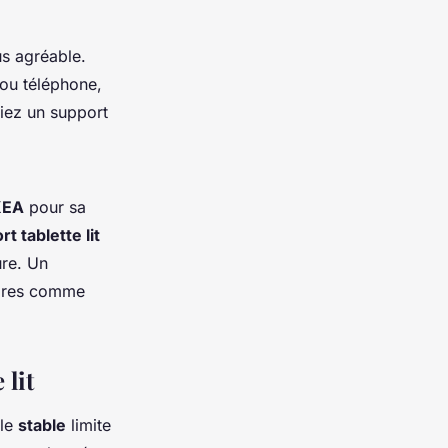
us agréable.
 ou téléphone,
giez un support
IKEA
pour sa
t tablette lit
ure. Un
soires comme
 lit
èle
stable
limite