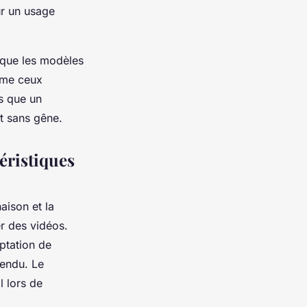
ur un usage
s que les modèles
mme ceux
es que un
t sans gêne.
téristiques
aison et la
r des vidéos.
aptation de
tendu. Le
l lors de