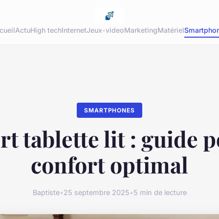
cueil
Actu
High tech
Internet
Jeux-video
Marketing
Matériel
Smartpho
SMARTPHONES
t tablette lit : guide 
confort optimal
Baptiste
•
25 septembre 2025
•
5 min de lecture