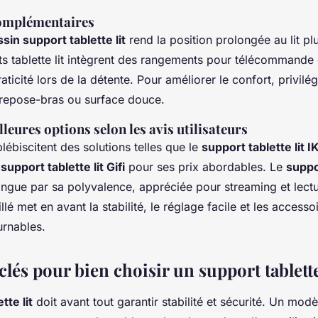
complémentaires
sin support tablette lit
rend la position prolongée au lit pl
ts tablette lit intègrent des rangements pour télécommande
aticité lors de la détente. Pour améliorer le confort, privilé
c repose-bras ou surface douce.
leures options selon les avis utilisateurs
plébiscitent des solutions telles que le
support tablette lit 
e
support tablette lit Gifi
pour ses prix abordables. Le
suppor
ingue par sa polyvalence, appréciée pour streaming et lect
llé met en avant la stabilité, le réglage facile et les acces
urnables.
clés pour bien choisir un support tablette
tte lit
doit avant tout garantir stabilité et sécurité. Un mod