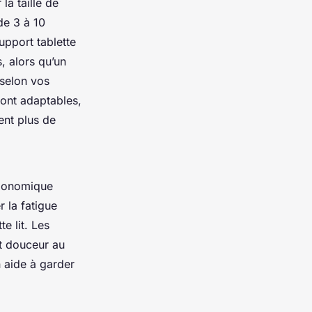
la taille de
de 3 à 10
upport tablette
s, alors qu’un
 selon vos
sont adaptables,
ent plus de
ergonomique
r la fatigue
e lit. Les
et douceur au
n aide à garder