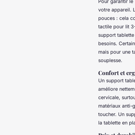
Pour garantir l
votre appareil.
pouces : cela co
tactile pour lit
support tablette
besoins. Certain
mais pour une ta
souplesse.
Confort et er
Un support table
améliore nettemen
cervicale, surto
matériaux anti-g
toucher. Un supp
la tablette en p