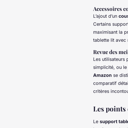
Accessoires 
L’ajout d’un
cous
Certains suppor
maximisant la pr
tablette lit ave
Revue des meil
Les utilisateurs 
simplicité, ou l
Amazon
se dist
comparatif détai
critères inconto
Les points 
Le
support table