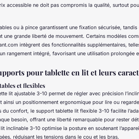
rix accessible ne doit pas compromis la qualité, surtout po
ables ou à pince garantissent une fixation sécurisée, tandi
ent une grande liberté de mouvement. Certains modèles co
nt.com intègrent des fonctionnalités supplémentaires, tell
n rangement intégré, favorisant une utilisation prolongée e
pports pour tablette en lit et leurs carac
ables et flexibles
tte lit ajustable 3-10 permet de régler avec précision l’inclin
nt ainsi un positionnement ergonomique pour lire ou regarde
du confort, le support tablette lit flexible 3-10 facilite l’ad
aque besoin, offrant une liberté remarquable pour rester dé
 lit inclinable 3-10 optimise la posture en soutenant l’apparei
ées, réduisant les tensions dans le cou et les bras.