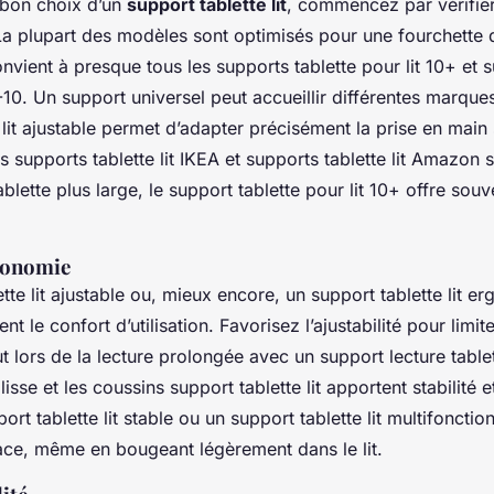
e bon choix d’un
support tablette lit
, commencez par vérifier 
 La plupart des modèles sont optimisés pour une fourchette 
nvient à presque tous les supports tablette pour lit 10+ et s
 3-10. Un support universel peut accueillir différentes marque
 lit ajustable permet d’adapter précisément la prise en main
s supports tablette lit IKEA et supports tablette lit Amazon 
blette plus large, le support tablette pour lit 10+ offre souv
gonomie
tte lit ajustable ou, mieux encore, un support tablette lit 
t le confort d’utilisation. Favorisez l’ajustabilité pour limite
ut lors de la lecture prolongée avec un support lecture tablett
lisse et les coussins support tablette lit apportent stabilité 
ort tablette lit stable ou un support tablette lit multifonctio
lace, même en bougeant légèrement dans le lit.