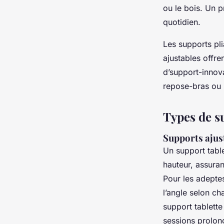
ou le bois. Un p
quotidien.
Les supports pli
ajustables offr
d’support-innova
repose-bras ou u
Types de su
Supports ajust
Un support table
hauteur, assura
Pour les adeptes 
l’angle selon ch
support tablette
sessions prolong