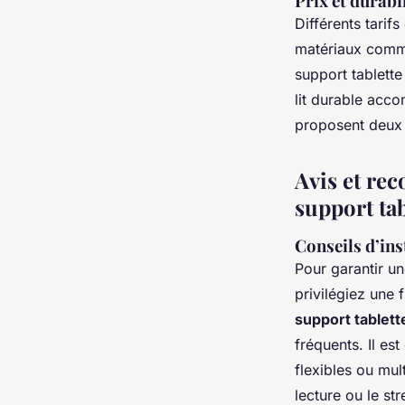
Prix et durabi
Différents tarifs
matériaux comme
support tablette 
lit durable acc
proposent deux 
Avis et re
support tab
Conseils d’inst
Pour garantir un
privilégiez une 
support tablette
fréquents. Il es
flexibles ou mul
lecture ou le str